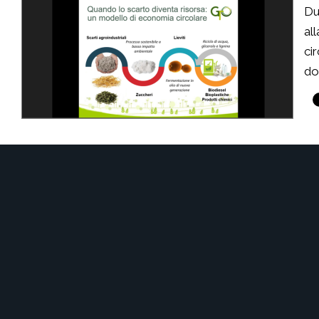
Du
al
ci
do