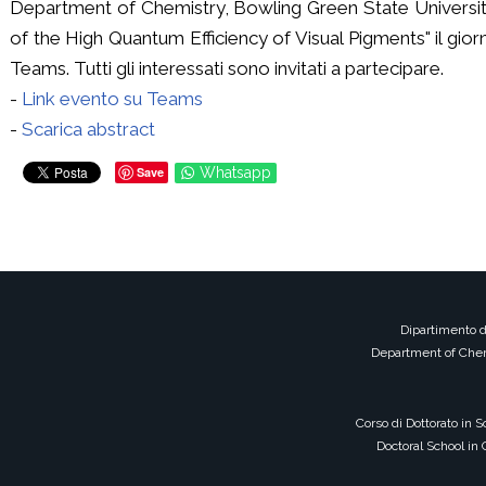
Department of Chemistry, Bowling Green State University,
of the High Quantum Efficiency of Visual Pigments" il gi
Teams. Tutti gli interessati sono invitati a partecipare.
-
Link evento su Teams
-
Scarica abstract
Save
Whatsapp
Dipartimento d
Department of Chem
Corso di Dottorato in 
Doctoral School in