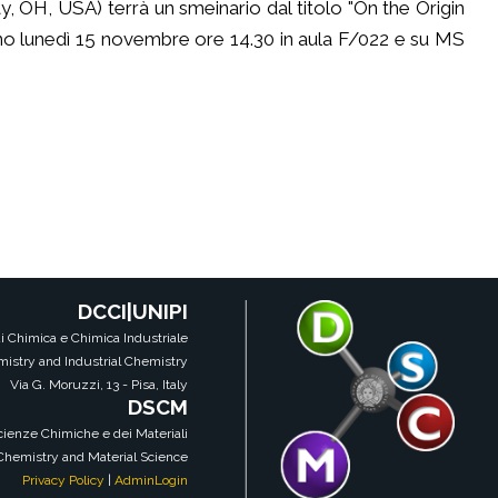
 OH, USA) terrà un smeinario dal titolo "On the Origin
orno lunedì 15 novembre ore 14.30 in aula F/022 e su MS
DCCI|UNIPI
i Chimica e Chimica Industriale
istry and Industrial Chemistry
Via G. Moruzzi, 13 - Pisa, Italy
DSCM
Scienze Chimiche e dei Materiali
 Chemistry and Material Science
Privacy Policy
|
AdminLogin