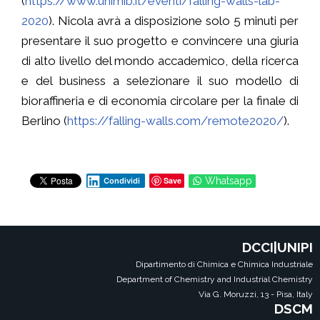
(
https://www.unimib.it/eventi/falling-walls-lab-
2020
). Nicola avrà a disposizione solo 5 minuti per
presentare il suo progetto e convincere una giuria
di alto livello del mondo accademico, della ricerca
e del business a selezionare il suo modello di
bioraffineria e di economia circolare per la finale di
Berlino (
https://falling-walls.com/remote2020/
).
Save
Whatsapp
Condividi
DCCI|UNIPI
Dipartimento di Chimica e Chimica Industriale
Department of Chemistry and Industrial Chemistry
Via G. Moruzzi, 13 - Pisa, Italy
DSCM