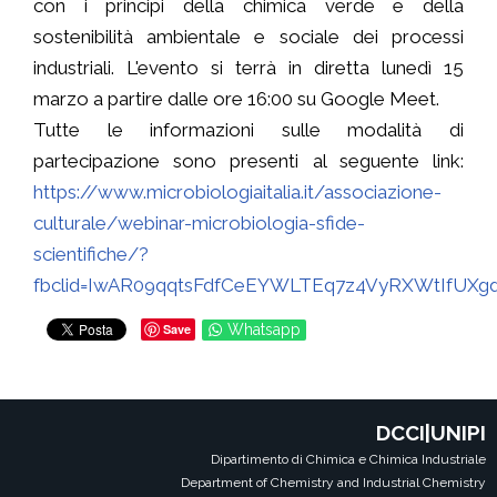
con i principi della chimica verde e della
sostenibilità ambientale e sociale dei processi
industriali. L'evento si terrà in diretta lunedì 15
marzo a partire dalle ore 16:00 su Google Meet.
Tutte le informazioni sulle modalità di
partecipazione sono presenti al seguente link:
https://www.microbiologiaitalia.it/associazione-
culturale/webinar-microbiologia-sfide-
scientifiche/?
fbclid=IwAR09qqtsFdfCeEYWLTEq7z4VyRXWtIfUXg
Save
Whatsapp
DCCI|UNIPI
Dipartimento di Chimica e Chimica Industriale
Department of Chemistry and Industrial Chemistry